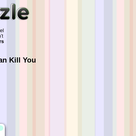
el
't
rs
an Kill You